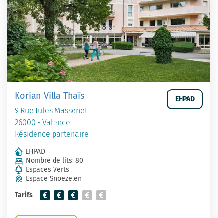
Korian Villa Thaïs
EHPAD
9 Rue Jules Massenet
26000 - Valence
Résidence partenaire
EHPAD
Nombre de lits: 80
Espaces Verts
Espace Snoezelen
Tarifs