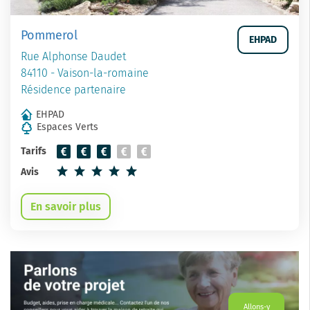
Pommerol
EHPAD
Rue Alphonse Daudet
84110 - Vaison-la-romaine
Résidence partenaire
EHPAD
Espaces Verts
Tarifs
Avis
En savoir plus
Allons-y