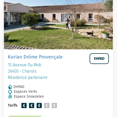
Korian Drôme Provençale
EHPAD
15 Avenue Du Midi
26450 - Charols
Résidence partenaire
EHPAD
Espaces Verts
Espace Snoezelen
Tarifs