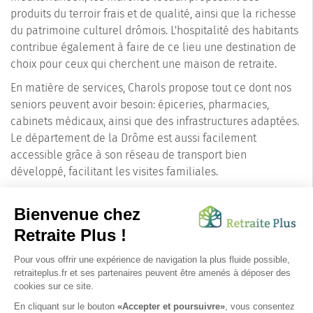
produits du terroir frais et de qualité, ainsi que la richesse
du patrimoine culturel drômois. L'hospitalité des habitants
contribue également à faire de ce lieu une destination de
choix pour ceux qui cherchent une maison de retraite.
En matière de services, Charols propose tout ce dont nos
seniors peuvent avoir besoin: épiceries, pharmacies,
cabinets médicaux, ainsi que des infrastructures adaptées.
Le département de la Drôme est aussi facilement
accessible grâce à son réseau de transport bien
développé, facilitant les visites familiales.
En conclusion, Charols représente un choix judicieux pour
les familles désireuses de trouver une maison de retraite
dans un cadre agréable et sécurisant. Les seniors pourront
y vivre pleinement leur retraite, dans une ambiance
chaleureuse et bienveillante, tout en profitant du charme
de la Drôme.
Choisissez Charols pour une retraite paisible et
enrichissante en harmonie avec la nature.