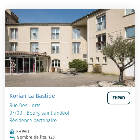
Korian La Bastide
EHPAD
Rue Des Horts
07700 - Bourg-saint-andéol
Résidence partenaire
EHPAD
Nombre de lits: 125