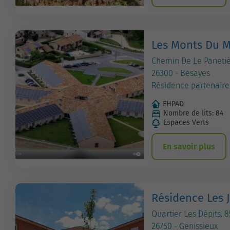
Les Monts Du M
Chemin De Le Panetiè
26300 - Bésayes
Résidence partenaire
EHPAD
Nombre de lits: 84
Espaces Verts
En savoir plus
Résidence Les 
Quartier Les Dépits. 
26750 - Genissieux