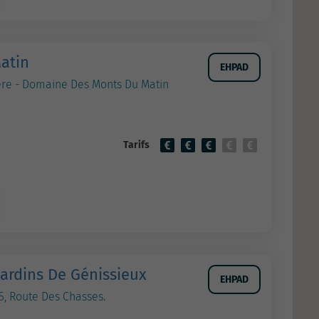
atin
EHPAD
re - Domaine Des Monts Du Matin
Tarifs
Jardins De Génissieux
EHPAD
85, Route Des Chasses.