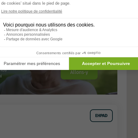
Allons-y
EHPAD