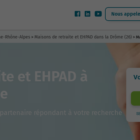
Nous appeler
gne-Rhône-Alpes
Maisons de retraite et EHPAD dans la Drôme (26)
>
> Ma
ite et EHPAD à
Vo
ce
partenaire répondant à votre recherche
S