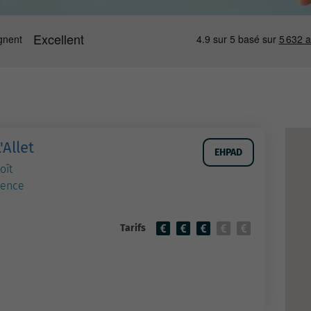
'Allet
EHPAD
oît
lence
Tarifs