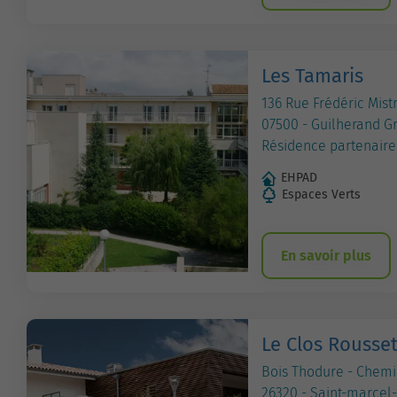
Les Tamaris
136 Rue Frédéric Mist
07500 - Guilherand G
Résidence partenaire
EHPAD
Espaces Verts
En savoir plus
Le Clos Rousse
Bois Thodure - Chemi
26320 - Saint-marcel