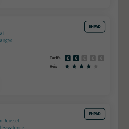
EHPAD
ral
ranges
Tarifs
Avis
t
EHPAD
n Rousset
-lès-valence