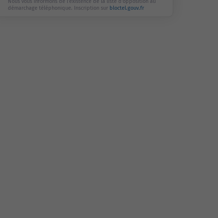
Nous vous informons de l'existence de la liste d'opposition au
démarchage téléphonique. Inscription sur
bloctel.gouv.fr