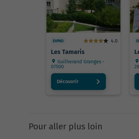
4.0
EHPAD
E
Les Tamaris
L
Guilherand Granges -
07500
2
Découvrir
Pour aller plus loin