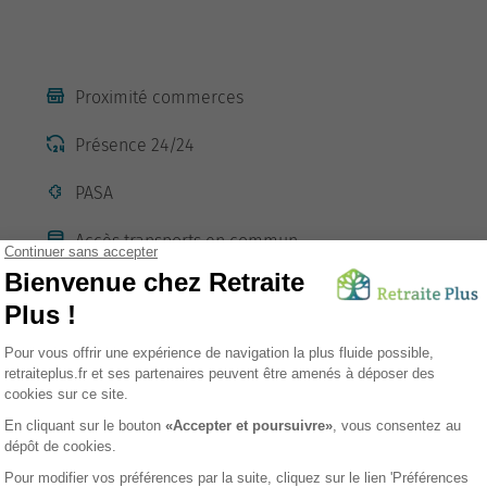
Proximité commerces
Présence 24/24
PASA
Accès transports en commun
Ascenseur
sement