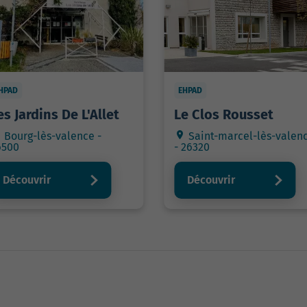
HPAD
EHPAD
es Jardins De L'Allet
Le Clos Rousset
Bourg-lès-valence -
Saint-marcel-lès-valen
6500
- 26320
Découvrir
Découvrir