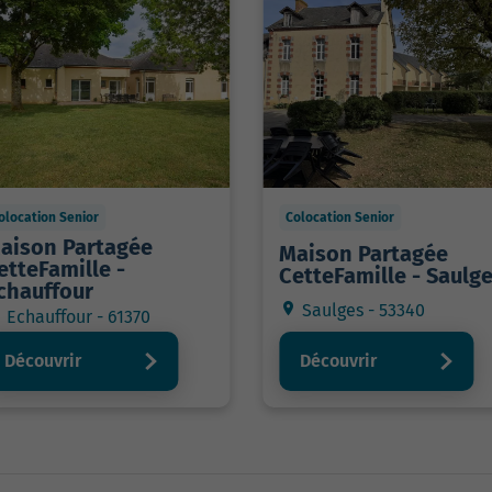
olocation Senior
Colocation Senior
aison Partagée
Maison Partagée
etteFamille -
CetteFamille - Saulg
chauffour
Saulges - 53340
Echauffour - 61370
Découvrir
Découvrir