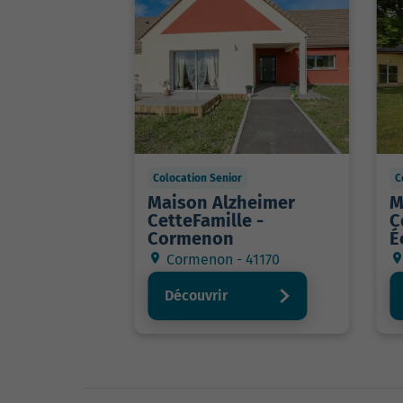
Colocation Senior
C
Maison Alzheimer
M
CetteFamille -
C
Cormenon
É
Cormenon - 41170
Découvrir