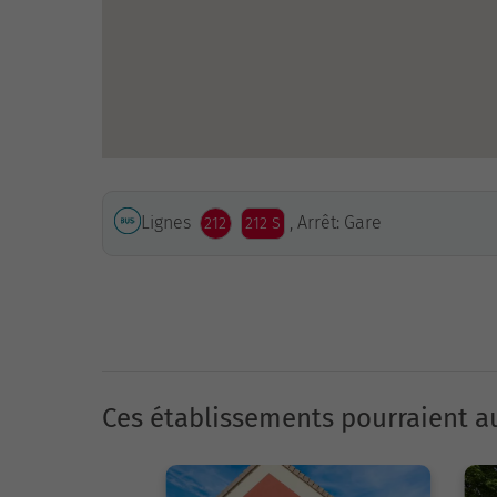
Lignes
, Arrêt: Gare
212
212 S
Ces établissements pourraient au