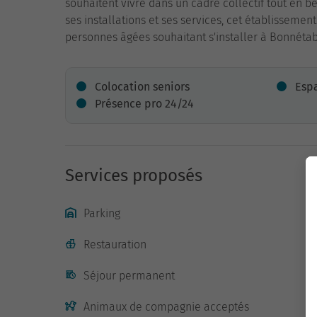
souhaitent vivre dans un cadre collectif tout en 
ses installations et ses services, cet établisseme
personnes âgées souhaitant s'installer à Bonnétab
Colocation seniors
Espa
Présence pro 24/24
Services proposés
Parking
Restauration
Séjour permanent
Animaux de compagnie acceptés