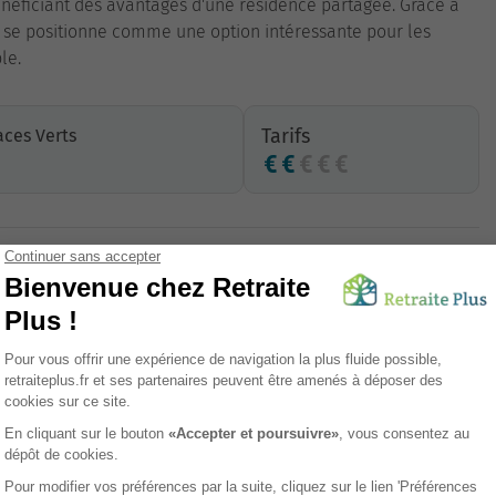
bénéficiant des avantages d'une résidence partagée. Grâce à
nt se positionne comme une option intéressante pour les
le.
Tarifs
ces Verts
Proximité commerces
Ascenseur
Animations
Respect des régimes alimentaires