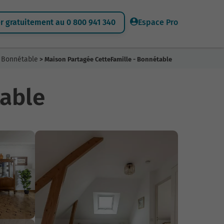
 gratuitement au 0 800 941 340
Espace Pro
à Bonnétable
> Maison Partagée CetteFamille - Bonnétable
table