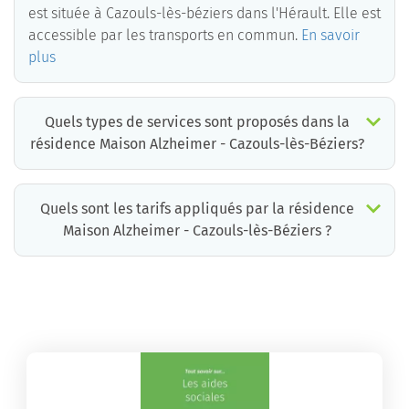
est située à Cazouls-lès-béziers dans l'Hérault. Elle est
accessible par les transports en commun.
En savoir
plus
Quels types de services sont proposés dans la
résidence Maison Alzheimer - Cazouls-lès-Béziers?
Quels sont les tarifs appliqués par la résidence
Maison Alzheimer - Cazouls-lès-Béziers ?
La résidence Maison Alzheimer - Cazouls-lès-Béziers propose des chambres pour un coût moyen très raisonnable.