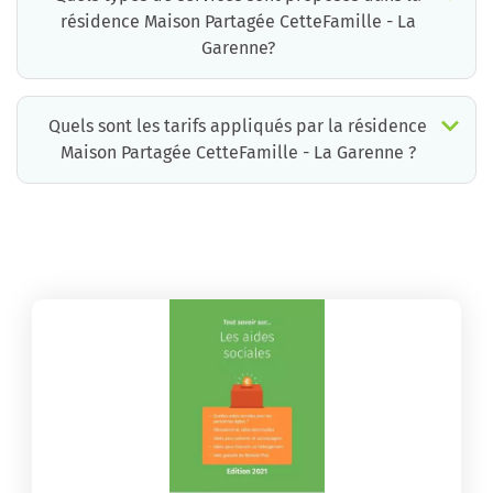
résidence Maison Partagée CetteFamille - La
Garenne?
Quels sont les tarifs appliqués par la résidence
Maison Partagée CetteFamille - La Garenne ?
La résidence Maison Partagée CetteFamille - La Garenne propose des chambres pour un coût moyen très raisonnable.