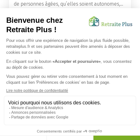
de personnes âgées, qu’elles soient autonomes,
en perte d’autonomie ou même dépendantes.
Lire l'article
Vous avez besoin d’une aide de nos équipes ?
Obtenir les tarifs & disponibilités
SUIVEZ-NOUS SUR :
Protection données personnelles
|
Préférences de cookies
|
Mentions légales
|
Espace Presse
|
Découvrez nos EHPAD
Nous vous informons de l'existence de la liste d'opposition
au démarchage téléphonique. Inscription sur
bloctel.gouv.fr