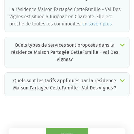
La résidence Maison Partagée CetteFamille - Val Des
Vignes est située à Jurignac en Charente. Elle est
proche de toutes les commodités.
En savoir plus
Quels types de services sont proposés dans la
résidence Maison Partagée CetteFamille - Val Des
Vignes?
Quels sont les tarifs appliqués par la résidence
Maison Partagée CetteFamille - Val Des Vignes ?
La résidence Maison Partagée CetteFamille - Val Des Vignes propose des chambres pour un coût moyen très raisonnable.