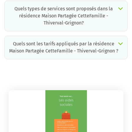
Quels types de services sont proposés dans la
résidence Maison Partagée CetteFamille -
Thiverval-Grignon?
Quels sont les tarifs appliqués par la résidence
Maison Partagée CetteFamille - Thiverval-Grignon ?
La résidence Maison Partagée CetteFamille - Thiverval-Grignon propose des chambres pour un coût moyen très raisonnable.