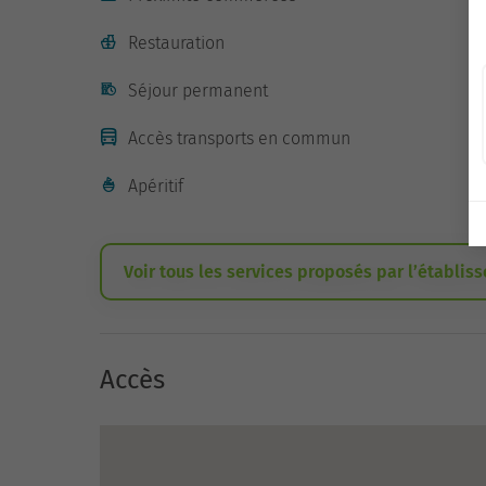
Restauration
Séjour permanent
Accès transports en commun
Apéritif
Voir tous les services proposés par l’établis
Accès