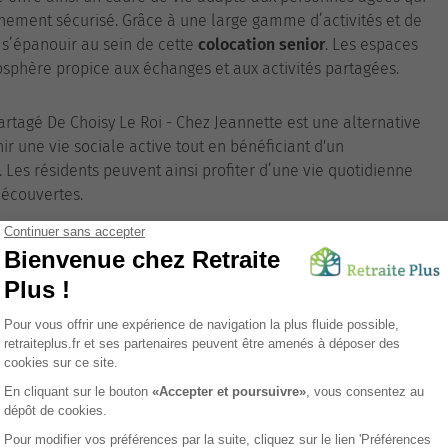
ement sécurisé. Grâce à une large gamme d’activités et de
 s’épanouir au sein de cette
colocation senior
. Les espaces
sphère propice aux échanges et aux activités partagées.
artagé De Choisy Le Roi - Chez Jeannette est une alternative
r une vie sociale active tout en bénéficiant d'un
 Les résidents peuvent ainsi profiter d’une vie quotidienne
découvertes.
Tarifs
ces Verts
Auxiliaire de vie