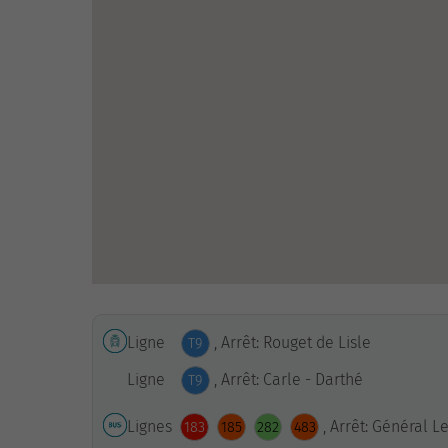
Ligne
, Arrêt: Rouget de Lisle
T9
Ligne
, Arrêt: Carle - Darthé
T9
Lignes
, Arrêt: Général L
183
185
282
483