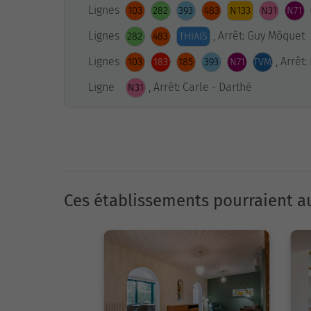
Lignes
103
282
393
483
N133
N31
N71
Lignes
, Arrêt: Guy Môquet
282
483
THIAIS
Lignes
, Arrêt
103
183
185
393
N71
TVM
Ligne
, Arrêt: Carle - Darthé
N31
Ces établissements pourraient au