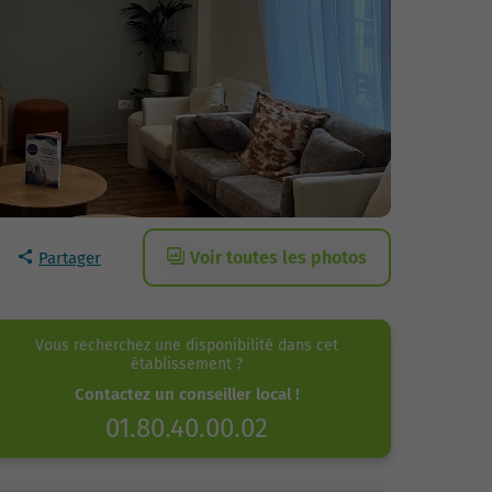
Voir toutes les photos
Partager
Vous recherchez une disponibilité dans cet
établissement ?
Contactez un conseiller local !
01.80.40.00.02