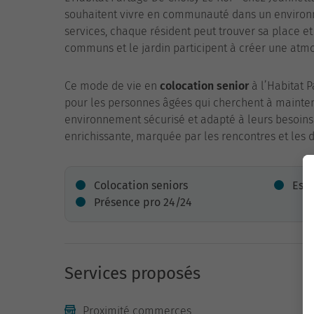
souhaitent vivre en communauté dans un environn
services, chaque résident peut trouver sa place et
communs et le jardin participent à créer une atmo
Ce mode de vie en
colocation senior
à l’Habitat P
pour les personnes âgées qui cherchent à mainteni
environnement sécurisé et adapté à leurs besoins.
enrichissante, marquée par les rencontres et les 
Colocation seniors
Espa
Présence pro 24/24
Services proposés
Proximité commerces