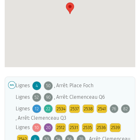
Lignes
, Arrêt: Place Foch
4
50
Lignes
, Arrêt: Clemenceau Q6
52
90
Lignes
12
22
2534
2537
2538
2541
76
82
, Arrêt: Clemenceau Q3
Lignes
10
20
2512
2531
2535
2536
2539
, Arrêt: Clemenceau
2542
4
50
54
56
78