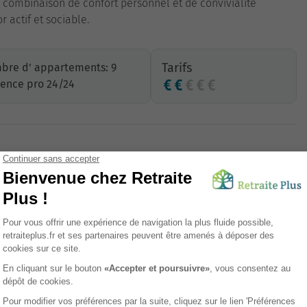
e combinaison de confort personnel et de convivialité
 actif et sociable.
Tarifs
bre d' appartements: 9
ence pro 24/24
Proximité commerces
Ascenseur
Animations
Animaux de compagnie acceptés