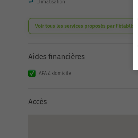
Climatisation
Voir tous les services proposés par l’établis
Aides financières
APA à domicile
Accès