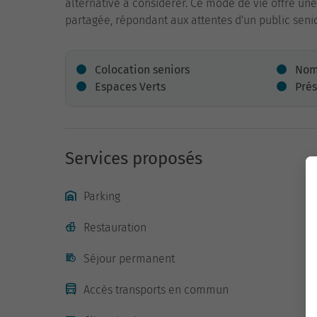
alternative à considérer. Ce mode de vie offre un
partagée, répondant aux attentes d'un public senior
Colocation seniors
Nom
Espaces Verts
Prés
Services proposés
Parking
Restauration
Séjour permanent
Accès transports en commun