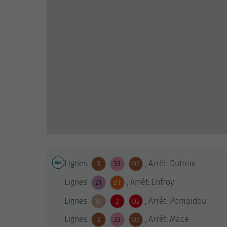
Lignes
, Arrêt: Dutreix
3
33
D3
Lignes
, Arrêt: Enfroy
21
BT
Lignes
, Arrêt: Pompidou
10
2
D2
Lignes
, Arrêt: Mace
3
33
D3