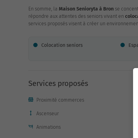
En somme, la
Maison Senioryta à Bron
se concentr
répondre aux attentes des seniors vivant en
coloc
services proposés visent à créer un environnement
Colocation seniors
Espa
Services proposés
Proximité commerces
Ascenseur
Animations