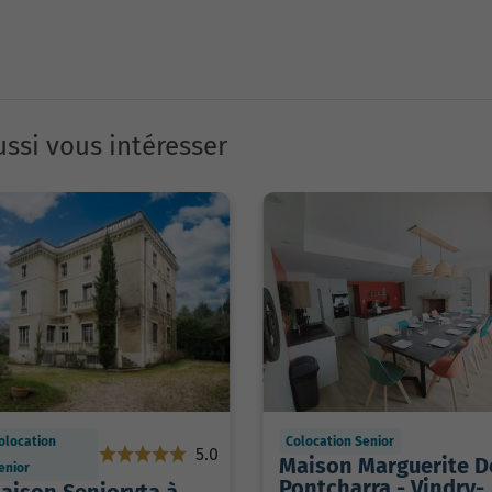
ssi vous intéresser
olocation
Colocation Senior
5.0
Maison Marguerite D
enior
Pontcharra - Vindry-
aison Senioryta à