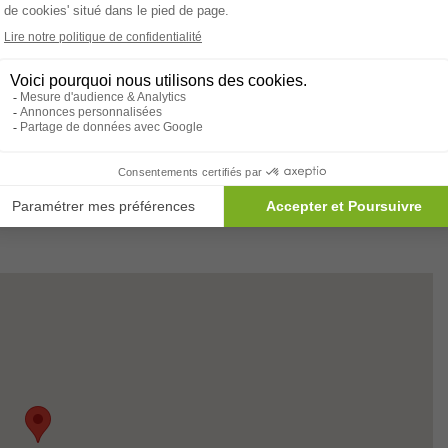
Digicode
Respect des régimes alimentaires
sement