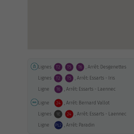
Lignes
, Arrêt: Desgenettes
T2
T5
T6
Lignes
, Arrêt: Essarts - Iris
T2
T5
Ligne
, Arrêt: Essarts - Laennec
T6
Ligne
, Arrêt: Bernard Vallot
24
Lignes
, Arrêt: Essarts - Laennec
1E
24
Ligne
, Arrêt: Paradin
PL2