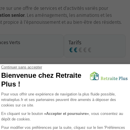
e sur une offre de services et d'activités variés pour
ation senior
. Les aménagements, les animations et les
 propice à l'épanouissement et au bien-être des résidents.
Tarifs
ces Verts
Restauration
Séjour permanent
Accès transports en commun