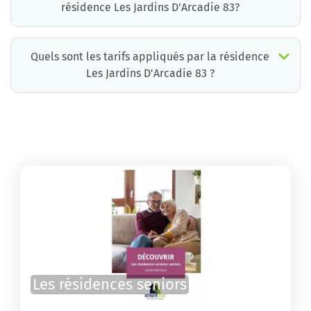
résidence Les Jardins D'Arcadie 83?
Quels sont les tarifs appliqués par la résidence
Les Jardins D'Arcadie 83 ?
La résidence Les Jardins D'Arcadie 83 propose des chambres pour un coût moyen très raisonnable.
Les résidences seniors