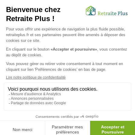
leur offre une mine d’informations. Comment
améliorer sa santé grâce à l’alimentation...
Lire l'article
Vous avez besoin d’une aide de nos équipes ?
Obtenir les tarifs & disponibilités
SUIVEZ-NOUS SUR :
Protection données personnelles
|
Préférences de cookies
|
Mentions légales
|
Espace Presse
|
Découvrez nos EHPAD
Nous vous informons de l'existence de la liste d'opposition
au démarchage téléphonique. Inscription sur
bloctel.gouv.fr
© 2026 Retraite Plus - Tous droits réservés -
Plan du site