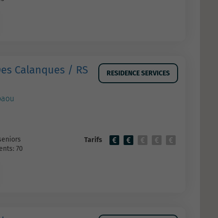
Des Calanques / RS
RESIDENCE SERVICES
baou
seniors
Tarifs
nts: 70