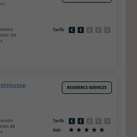
et
seniors
Tarifs
nts: 124
es
estrousse
RESIDENCE SERVICES
seniors
Tarifs
nts: 88
Avis
es