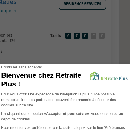
Bleues
RESIDENCE SERVICES
Pompidou
seniors
Tarifs
nts: 126
es
es
RESIDENCE AUTONOMIE
gier
ie
Tarifs