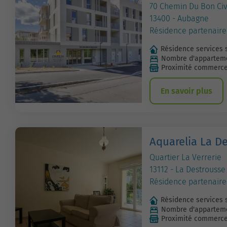
70 Chemin Du Bon Civ
13400 - Aubagne
Résidence partenaire
Résidence services 
Nombre d'apparteme
Proximité commerc
En savoir plus
Aquarelia La D
Quartier La Verrerie
13112 - La Destrousse
Résidence partenaire
Résidence services 
Nombre d'apparteme
Proximité commerc