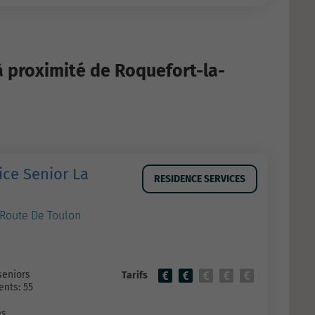
à proximité de Roquefort-la-
ice Senior La
RESIDENCE SERVICES
 Route De Toulon
seniors
Tarifs
nts: 55
es