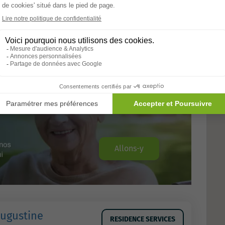
es
Allons-y
Augustine
RESIDENCE SERVICES