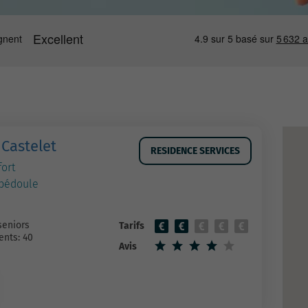
 Castelet
RESIDENCE SERVICES
fort
-bédoule
seniors
Tarifs
nts: 40
Avis