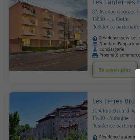
Les Lanternes 
87, Avenue Georges 
13600 - La Ciotat
Résidence partenaire
Résidence services 
Nombre d'apparteme
Conciergerie
Proximité commerc
En savoir plus
Les Terres Brun
30 A Rue Elzéard Rou
13400 - Aubagne
Résidence partenaire
Résidence autonom