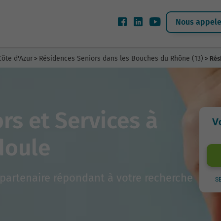
Nous appeler
ôte d'Azur
Résidences Seniors dans les Bouches du Rhône (13)
>
> Rés
rs et Services à
V
doule
partenaire répondant à votre recherche
S