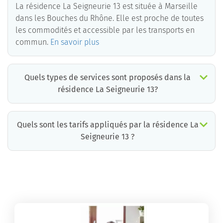
La résidence La Seigneurie 13 est située à Marseille
dans les Bouches du Rhône. Elle est proche de toutes
les commodités et accessible par les transports en
commun.
En savoir plus
Quels types de services sont proposés dans la
résidence La Seigneurie 13?
Quels sont les tarifs appliqués par la résidence La
Seigneurie 13 ?
La résidence La Seigneurie 13 propose des chambres pour un coût moyen très raisonnable.