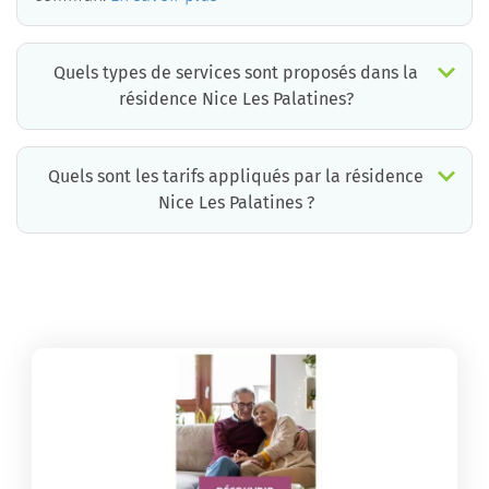
Quels types de services sont proposés dans la
résidence Nice Les Palatines?
Quels sont les tarifs appliqués par la résidence
Nice Les Palatines ?
La résidence Nice Les Palatines propose des chambres pour un coût moyen très raisonnable.