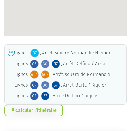
Ligne
, Arrêt: Square Normandie Niemen
37
Lignes
, Arrêt: Delfino / Arson
07
30
57
Lignes
, Arrêt: square de Normandie
601
607
Lignes
, Arrêt: Barla / Riquier
07
30
57
Lignes
, Arrêt: Delfino / Riquier
07
57
Calculer l’itinéraire