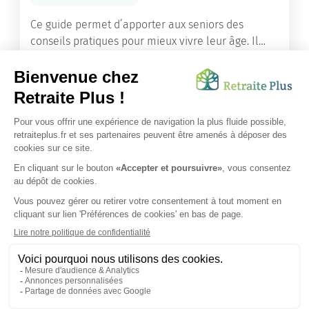
Ce guide permet d’apporter aux seniors des
conseils pratiques pour mieux vivre leur âge. Il
leur offre une mine d’informations. Comment
améliorer sa santé grâce à l’alimentation...
Lire l'article
Vous avez besoin d’une aide de nos équipes ?
Obtenir les tarifs & disponibilités
SUIVEZ-NOUS SUR :
Protection données personnelles
|
Préférences de cookies
|
Mentions légales
|
Espace Presse
|
Découvrez nos EHPAD