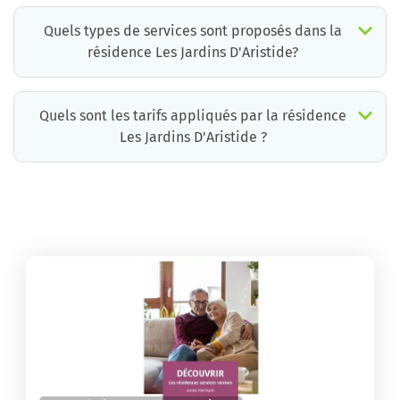
Quels types de services sont proposés dans la
résidence Les Jardins D'Aristide?
Quels sont les tarifs appliqués par la résidence
Les Jardins D'Aristide ?
La résidence Les Jardins D'Aristide propose des chambres pour un coût moyen très raisonnable.