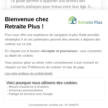
Ce guide permet d’apporter aux seniors des
conseils pratiques pour mieux vivre leur âge. Il
leur offre une mine d’informations. Comment
améliorer sa santé grâce à l’alimentation...
Lire l'article
Vous avez besoin d’une aide de nos équipes ?
Obtenir les tarifs & disponibilités
SUIVEZ-NOUS SUR :
Protection données personnelles
|
Préférences de cookies
|
Mentions légales
|
Espace Presse
|
Découvrez nos EHPAD
Nous vous informons de l'existence de la liste d'opposition