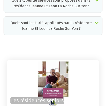
Quels types de services sont proposés dans la
résidence Jeanne Et Leon La Roche Sur Yon?
Quels sont les tarifs appliqués par la résidence
Jeanne Et Leon La Roche Sur Yon ?
La résidence Jeanne Et Leon La Roche Sur Yon propose des chambres pour un coût moyen très raisonnable.
Les résidences seniors