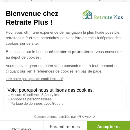
leur offre une mine d’informations. Comment
améliorer sa santé grâce à l’alimentation...
Lire l'article
Vous avez besoin d’une aide de nos équipes ?
Obtenir les tarifs & disponibilités
SUIVEZ-NOUS SUR :
Protection données personnelles
|
Préférences de cookies
|
Mentions légales
|
Espace Presse
|
Découvrez nos EHPAD
Nous vous informons de l'existence de la liste d'opposition
au démarchage téléphonique. Inscription sur
bloctel.gouv.fr
© 2026 Retraite Plus - Tous droits réservés -
Plan du site