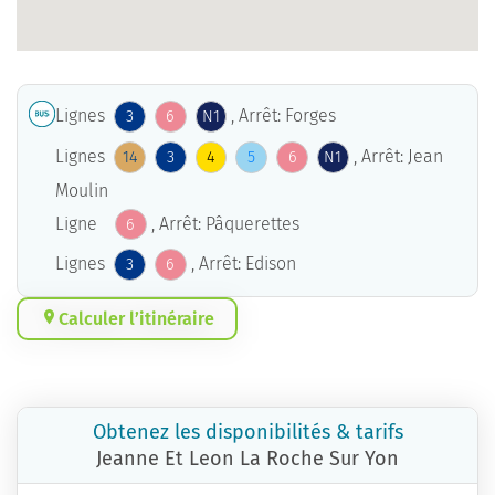
Lignes
, Arrêt: Forges
3
6
N1
Lignes
, Arrêt: Jean
14
3
4
5
6
N1
Moulin
Ligne
, Arrêt: Pâquerettes
6
Lignes
, Arrêt: Edison
3
6
Calculer l’itinéraire
Obtenez les disponibilités & tarifs
Jeanne Et Leon La Roche Sur Yon