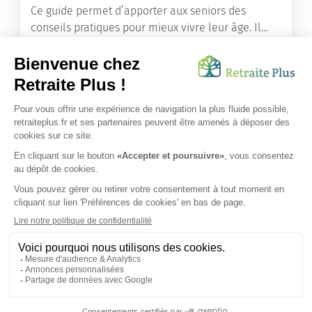
Ce guide permet d’apporter aux seniors des
conseils pratiques pour mieux vivre leur âge. Il
leur offre une mine d’informations. Comment
améliorer sa santé grâce à l’alimentation...
Lire l'article
Vous avez besoin d’une aide de nos équipes ?
Obtenir les tarifs & disponibilités
SUIVEZ-NOUS SUR :
Protection données personnelles
|
Préférences de cookies
|
Mentions légales
|
Espace Presse
|
Découvrez nos EHPAD
Nous vous informons de l'existence de la liste d'opposition