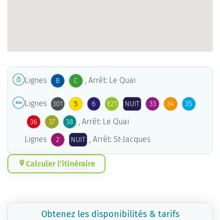
Lignes
, Arrêt: Le Quai
B
C
Lignes
301
5
6
E21
NUIT
33
34
35
, Arrêt: Le Quai
36
37
38
Lignes
, Arrêt: St-Jacques
2
NUIT
Calculer l’itinéraire
Obtenez les disponibilités & tarifs