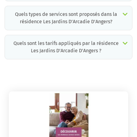
Quels types de services sont proposés dans la
résidence Les Jardins D'Arcadie D'Angers?
Quels sont les tarifs appliqués par la résidence
Les Jardins D'Arcadie D'Angers ?
La résidence Les Jardins D'Arcadie D'Angers propose des chambres pour un coût moyen très raisonnable.