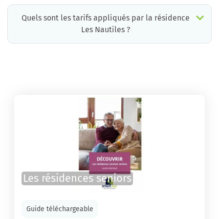
Quels sont les tarifs appliqués par la résidence
Les Nautiles ?
La résidence Les Nautiles propose des chambres pour un coût moyen raisonnable.
Les résidences seniors
Guide téléchargeable