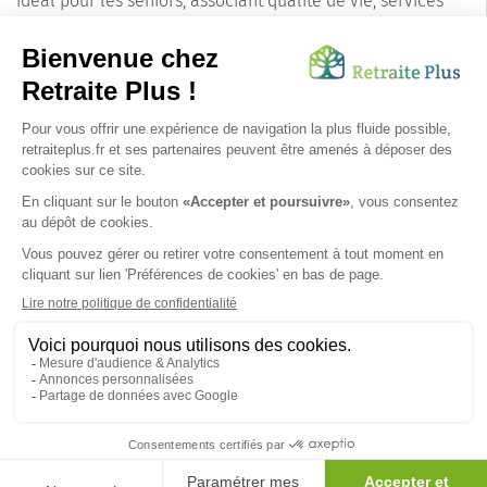
idéal pour les seniors, associant qualité de vie, services
adaptés et environnement naturel préservé. Opter pour
une colocation senior dans la ville du Grau-du-Roi, c’est
choisir de vivre sa retraite de façon sereine et épanouie,
dans une ville à taille humaine qui saura répondre à leurs
besoins et attentes.
Venez découvrir la ville du Grau-du-Roi, une destination
de choix pour une colocation senior de qualité.
SUIVEZ-NOUS SUR :
Protection données personnelles
|
Préférences de cookies
|
Mentions légales
|
Espace Presse
|
Découvrez nos EHPAD
Nous vous informons de l'existence de la liste d'opposition
au démarchage téléphonique. Inscription sur
bloctel.gouv.fr