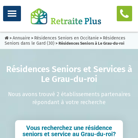
Annuaire
Résidences Seniors en Occitanie
Résidences
>
>
>
Seniors dans le Gard (30)
> Résidences Seniors à Le Grau-du-roi
Résidences Seniors et Services à
Le Grau-du-roi
Nous avons trouvé 2 établissements partenaires
répondant à votre recherche
Vous recherchez une résidence
seniors et service au Grau-du-roi?