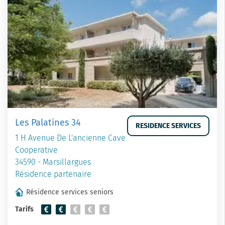
Les Palatines 34
RESIDENCE SERVICES
1 H Avenue De L'ancienne Cave
Cooperative
34590 - Marsillargues
Résidence partenaire
Résidence services seniors
Tarifs