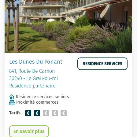
Les Dunes Du Ponant
RESIDENCE SERVICES
841, Route De Carnon
30240 - Le Grau-du-roi
Résidence partenaire
Résidence services seniors
Proximité commerces
Tarifs
En savoir plus