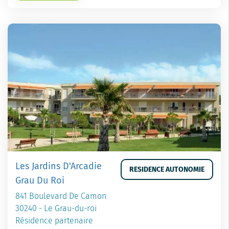
Les Jardins D'Arcadie
RESIDENCE AUTONOMIE
Grau Du Roi
841 Boulevard De Camon
30240 - Le Grau-du-roi
Résidence partenaire