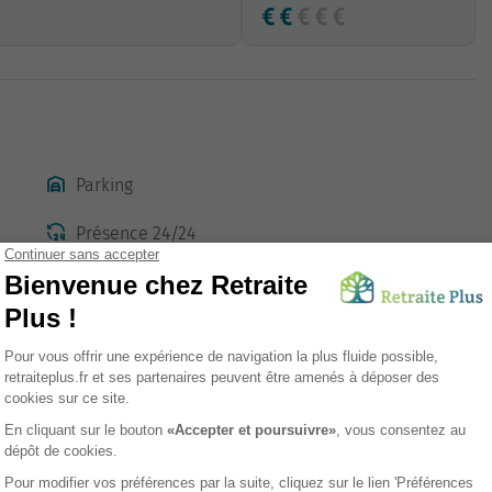
Parking
Présence 24/24
Animations
Téléassistance
Ascenseur
sement