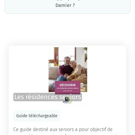
Damier ?
La résidence Le Damier propose des chambres pour un coût moyen raisonnable.
Les résidences seniors
Guide téléchargeable
Ce guide destiné aux seniors a pour objectif de