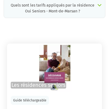
Quels sont les tarifs appliqués par la résidence
Oui Seniors - Mont-de-Marsan ?
La résidence Oui Seniors - Mont-de-Marsan propose des chambres pour un coût moyen très raisonnable.
Les résidences seniors
Guide téléchargeable