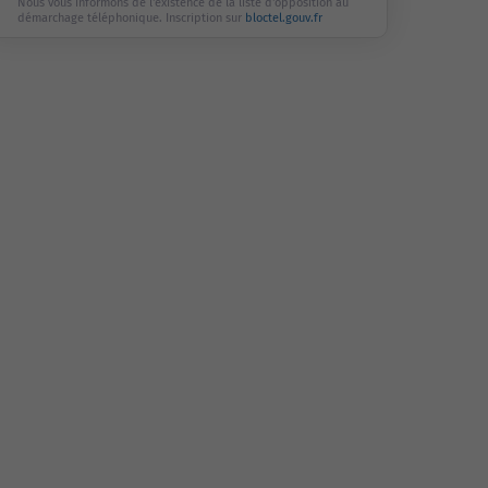
Nous vous informons de l'existence de la liste d'opposition au
démarchage téléphonique. Inscription sur
bloctel.gouv.fr