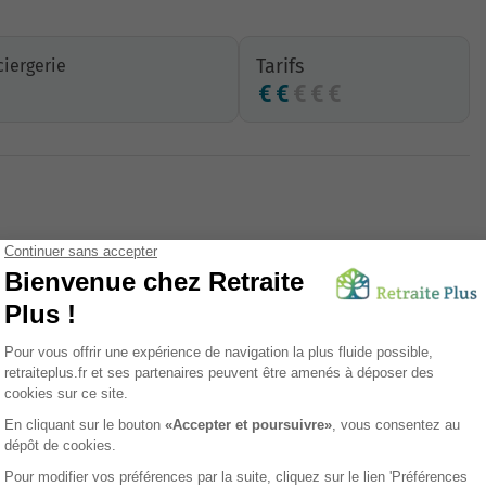
Tarifs
iergerie
Parking
Présence 24/24
Animations
Téléassistance
Animaux de compagnie acceptés