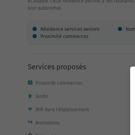
et adapté. Cette résidence permet à ses habitants 
leur autonomie.
Résidence services seniors
Nom
Proximité commerces
Services proposés
Proximité commerces
Jardin
Wifi dans l'établissement
Animations