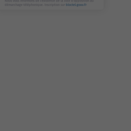
Nous vous informons de l'existence de la liste d'opposition au
démarchage téléphonique. Inscription sur
bloctel.gouv.fr