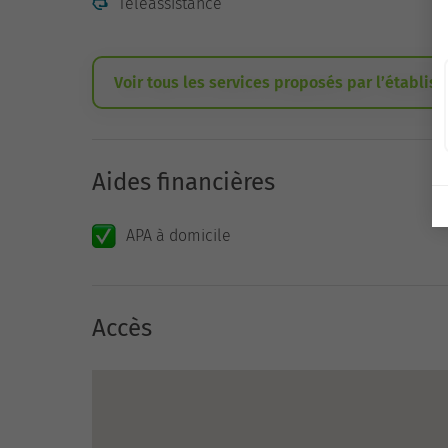
Téléassistance
Voir tous les services proposés par l’établis
Aides financières
APA à domicile
Accès