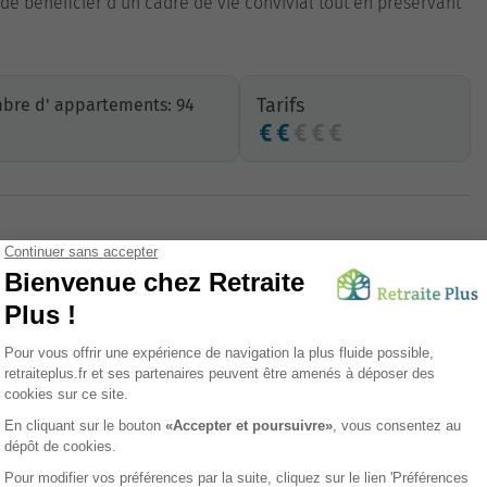
de bénéficier d’un cadre de vie convivial tout en préservant
Tarifs
bre d' appartements: 94
Parking
Salle de remise en forme
Etablissement avec des appartements meublés
Navettes pour les sorties