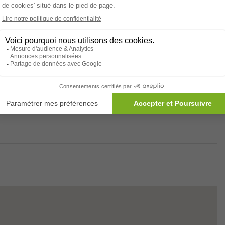
Accès transports en commun
sement