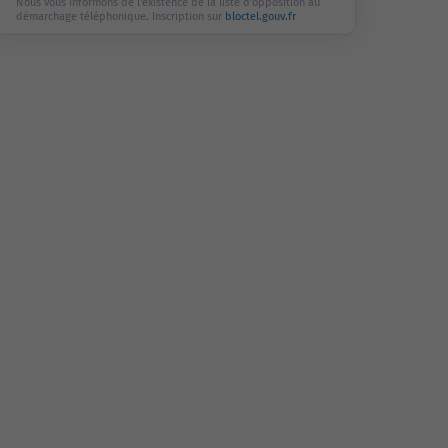
Nous vous informons de l'existence de la liste d'opposition au
démarchage téléphonique. Inscription sur
bloctel.gouv.fr