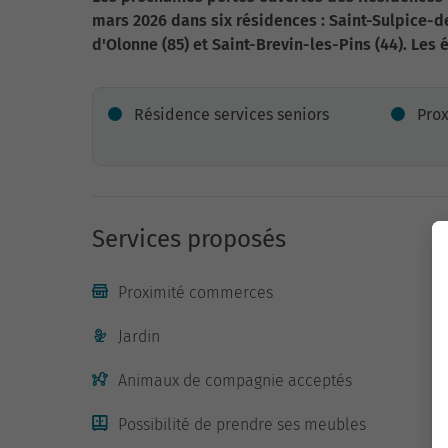
mars 2026 dans six résidences : Saint-Sulpice-de
d'Olonne (85) et Saint-Brevin-les-Pins (44). Les 
Résidence services seniors
Pro
Services proposés
Proximité commerces
Jardin
Animaux de compagnie acceptés
Possibilité de prendre ses meubles