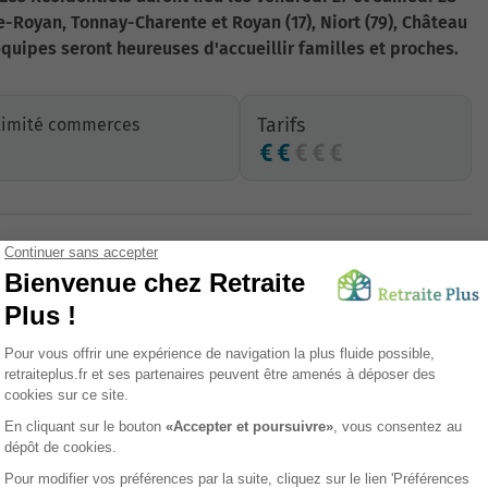
-Royan, Tonnay-Charente et Royan (17), Niort (79), Château
équipes seront heureuses d'accueillir familles et proches.
Tarifs
ximité commerces
Parking
Présence 24/24
Climatisation
Parc