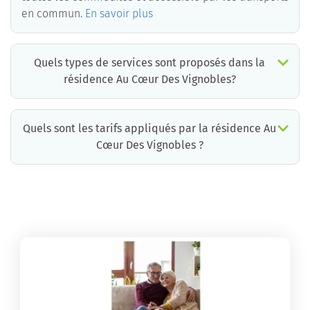
en commun.
En savoir plus
Quels types de services sont proposés dans la
résidence Au Cœur Des Vignobles?
Quels sont les tarifs appliqués par la résidence Au
Cœur Des Vignobles ?
La résidence Au Cœur Des Vignobles propose des chambres pour un coût moyen très raisonnable.