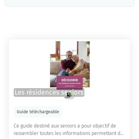
La résidence L'Athénée propose des chambres pour un coût moyen raisonnable.
Les résidences seniors
Guide téléchargeable
Ce guide destiné aux seniors a pour objectif de
rassembler toutes les informations permettant de