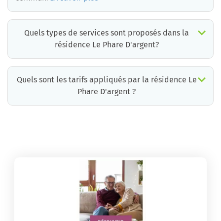
Quels types de services sont proposés dans la
résidence Le Phare D'argent?
Quels sont les tarifs appliqués par la résidence Le
Phare D'argent ?
La résidence Le Phare D'argent propose des chambres pour un coût moyen raisonnable.