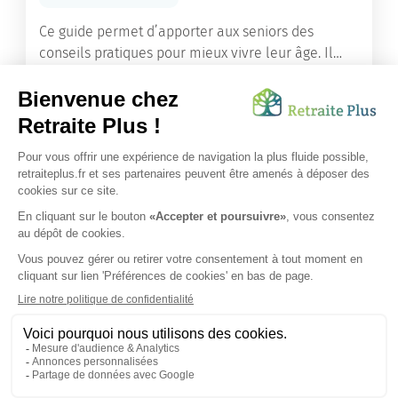
Ce guide permet d’apporter aux seniors des
conseils pratiques pour mieux vivre leur âge. Il
leur offre une mine d’informations. Comment
améliorer sa santé grâce à l’alimentation...
Lire l'article
Vous avez besoin d’une aide de nos équipes ?
Obtenir les tarifs & disponibilités
SUIVEZ-NOUS SUR :
Protection données personnelles
|
Préférences de cookies
|
Mentions légales
|
Espace Presse
|
Découvrez nos EHPAD