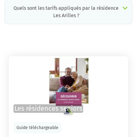
Quels sont les tarifs appliqués par la résidence
Les Arilles ?
La résidence Les Arilles propose des chambres pour un coût moyen raisonnable.
Les résidences seniors
Guide téléchargeable