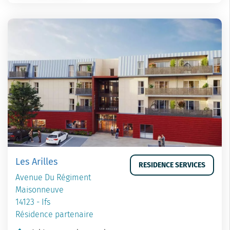
Les Arilles
RESIDENCE SERVICES
Avenue Du Régiment
Maisonneuve
14123 - Ifs
Résidence partenaire