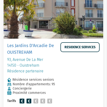
Les Jardins D'Arcadie De
RESIDENCE SERVICES
OUISTREHAM
93, Avenue De La Mer
14150 - Ouistreham
Résidence partenaire
Résidence services seniors
Nombre d'appartements: 95
Conciergerie
Proximité commerces
Tarifs