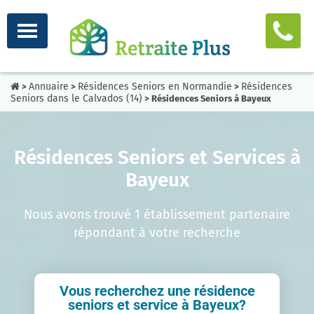
Annuaire
Résidences Seniors en Normandie
Résidences
>
>
>
Seniors dans le Calvados (14)
> Résidences Seniors à Bayeux
Résidences Seniors et Services à
Bayeux
Nous avons trouvé 1 établissement partenaire
répondant à votre recherche
Vous recherchez une résidence
seniors et service à Bayeux?