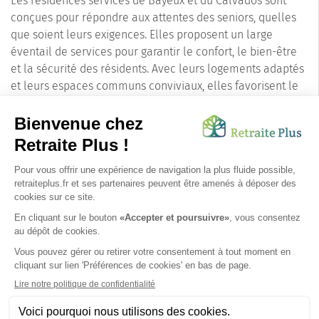
Les résidences services de Bayeux et du Calvados sont
conçues pour répondre aux attentes des seniors, quelles
que soient leurs exigences. Elles proposent un large
éventail de services pour garantir le confort, le bien-être
et la sécurité des résidents. Avec leurs logements adaptés
et leurs espaces communs conviviaux, elles favorisent le
lien social et permettent aux seniors de profiter
pleinement de leur retraite.
En choisissant une résidence service à Bayeux, vos
proches bénéficieront d'un cadre de vie agréable et
stimulant, dans une ville riche d'histoire et dotée de toutes
les commodités nécessaires à une vie confortable et
épanouissante.
SUIVEZ-NOUS SUR :