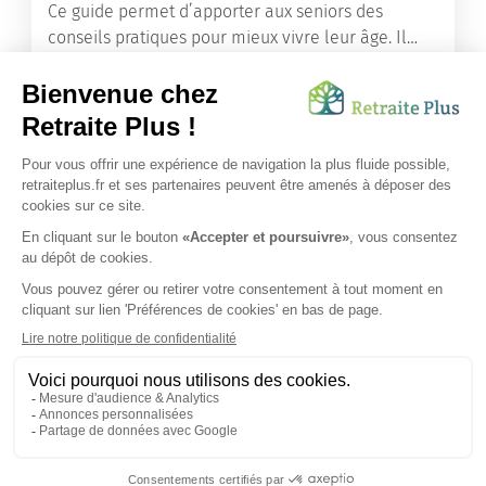
Ce guide permet d’apporter aux seniors des
conseils pratiques pour mieux vivre leur âge. Il
leur offre une mine d’informations. Comment
améliorer sa santé grâce à l’alimentation...
Lire l'article
Vous avez besoin d’une aide de nos équipes ?
Obtenir les tarifs & disponibilités
SUIVEZ-NOUS SUR :
Protection données personnelles
|
Préférences de cookies
|
Mentions légales
|
Espace Presse
|
Découvrez nos EHPAD
Nous vous informons de l'existence de la liste d'opposition