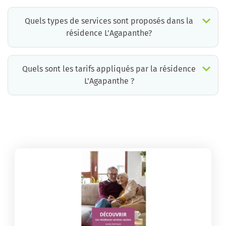
Quels types de services sont proposés dans la
résidence L'Agapanthe?
Quels sont les tarifs appliqués par la résidence
L'Agapanthe ?
La résidence L'Agapanthe propose des chambres pour un coût moyen raisonnable.