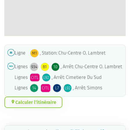
Ligne
, Station: Chu-Centre O. Lambret
M1
Lignes
, Arrêt: Chu-Centre O. Lambret
934
B1
10
Lignes
, Arrêt: Cimetiere Du Sud
CITL
L92
Lignes
, Arrêt: Simons
14
CITL
L7
L92
Calculer l’itinéraire