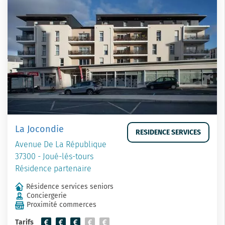
La Jocondie
RESIDENCE SERVICES
Avenue De La République
37300 - Joué-lés-tours
Résidence partenaire
Résidence services seniors
Conciergerie
Proximité commerces
Tarifs