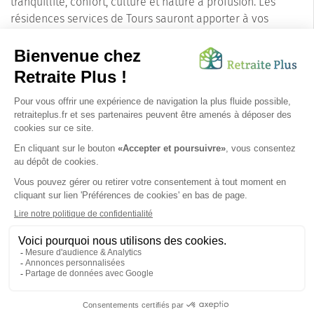
tranquillité, confort, culture et nature à profusion. Les
résidences services de Tours sauront apporter à vos
proches une qualité de vie exceptionnelle, tout en
préservant leur autonomie et en leur offrant des
opportunités diverses de loisirs et de découvertes.
N'hésitez pas à découvrir les différentes résidences
services disponibles à Tours (37100), pour trouver celle qui
correspondra le mieux à vos attentes et à celles de vos
proches.
SUIVEZ-NOUS SUR :
Protection données personnelles
|
Préférences de cookies
|
Mentions légales
|
Espace Presse
|
Découvrez nos EHPAD
Nous vous informons de l'existence de la liste d'opposition