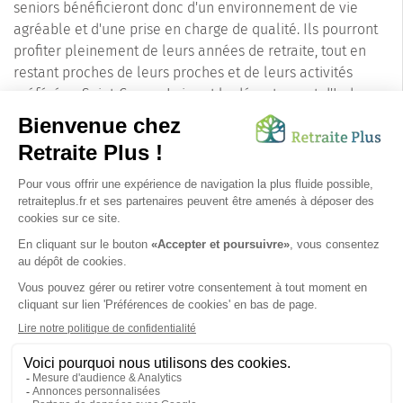
seniors bénéficieront donc d'un environnement de vie
agréable et d'une prise en charge de qualité. Ils pourront
profiter pleinement de leurs années de retraite, tout en
restant proches de leurs proches et de leurs activités
préférées. Saint-Cyr-sur-Loire et le département d'Indre-
et-Loire offrent ainsi un cadre de vie idéal pour les seniors
à la recherche d'une résidence service.
En résumé, Saint-Cyr-sur-Loire est une ville dynamique,
offrant un cadre de vie serein et agréable pour les
seniors, et le département d'Indre-et-Loire est un
territoire attrayant avec une offre de services de qualité
pour les personnes âgées. Alors pourquoi attendre ?
Venez découvrir Saint-Cyr-sur-Loire et ses résidences
services pour seniors.
SUIVEZ-NOUS SUR :
Protection données personnelles
|
Préférences de cookies
|