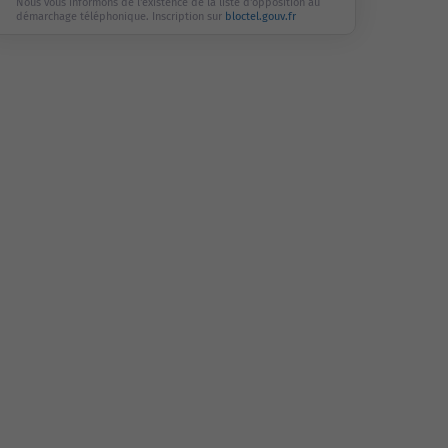
Nous vous informons de l'existence de la liste d'opposition au
démarchage téléphonique. Inscription sur
bloctel.gouv.fr