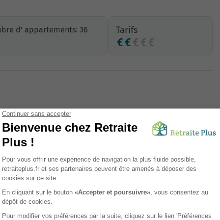
Tarifs
bre d' appartements: 36
Salle de remise en forme
s
Téléassistance
Animaux de compagnie acceptés
Climatisation
Possibilité de prendre ses meubles