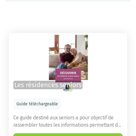
La résidence Les Jardins D'Arcadie Sainte Thérèse propose des chambres pour un coût moyen très raisonnable.
Les résidences seniors
Guide téléchargeable
Ce guide destiné aux seniors a pour objectif de
rassembler toutes les informations permettant de
choisir la résidence services seniors adaptée.