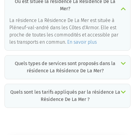
Où est située la résidence La Résidence De La
Mer?
La résidence La Résidence De La Mer est située à
Pléneuf-val-andré dans les Côtes d'Armor. Elle est
proche de toutes les commodités et accessible par
les transports en commun.
En savoir plus
Quels types de services sont proposés dans la
résidence La Résidence De La Mer?
Quels sont les tarifs appliqués par la résidence La
Résidence De La Mer ?
La résidence La Résidence De La Mer propose des chambres pour un coût moyen très raisonnable.