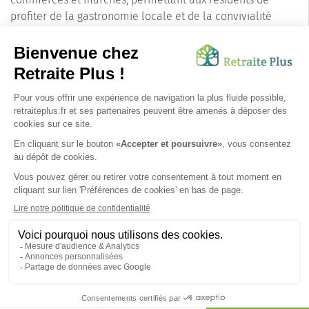
profiter de la gastronomie locale et de la convivialité
provençale.
En résumé, choisir
Sausset-les-Pins
pour une résidence
senior, c'est opter pour un cadre de vie privilégié, où
qualité de vie, services adaptés et convivialité se
conjuguent pour offrir un quotidien serein et agréable aux
personnes âgées. Une véritable perle de la Provence, où il
fait bon vivre et profiter de ses années de retraite.
SUIVEZ-NOUS SUR :
Protection données personnelles
|
Préférences de cookies
|
Mentions légales
|
Espace Presse
|
Découvrez nos EHPAD
Nous vous informons de l'existence de la liste d'opposition
au démarchage téléphonique. Inscription sur
bloctel.gouv.fr