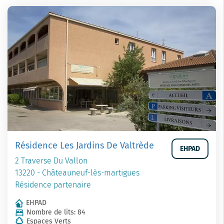
Résidence Les Jardins De Valtrède
EHPAD
2 Traverse Du Vallon
13220 - Châteauneuf-lès-martigues
Résidence partenaire
EHPAD
Nombre de lits: 84
Espaces Verts