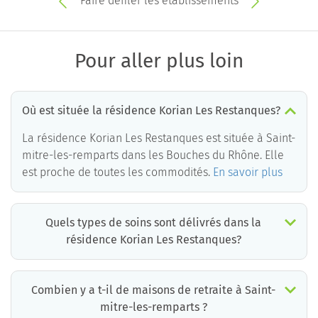
Faire défiler les établissements
Pour aller plus loin
Où est située la résidence Korian Les Restanques?
La résidence Korian Les Restanques est située à Saint-
mitre-les-remparts dans les Bouches du Rhône. Elle
est proche de toutes les commodités.
En savoir plus
Quels types de soins sont délivrés dans la
résidence Korian Les Restanques?
La résidence Korian Les Restanques est un EHPAD médicalisé. Les soins suivants sont délivrés :
Combien y a t-il de maisons de retraite à Saint-
mitre-les-remparts ?