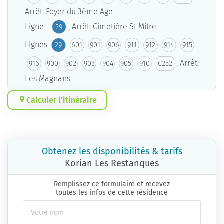
Arrêt: Foyer du 3ème Age
Ligne
, Arrêt: Cimetière St Mitre
29
Lignes
29
601
901
906
911
912
914
915
, Arrêt:
916
900
902
903
904
905
910
C252
Les Magnans
Calculer l’itinéraire
Obtenez les disponibilités & tarifs
Korian Les Restanques
Remplissez ce formulaire et recevez
toutes les infos de cette résidence