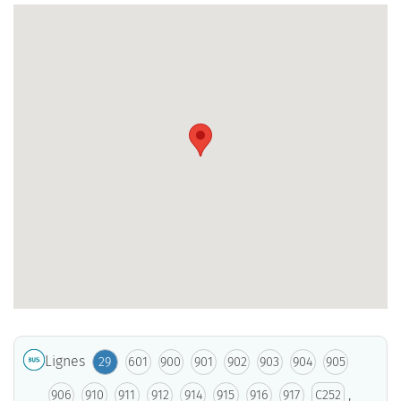
Lignes
29
601
900
901
902
903
904
905
,
906
910
911
912
914
915
916
917
C252