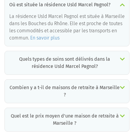
Où est située la résidence Usld Marcel Pagnol?
La résidence Usld Marcel Pagnol est située à Marseille
dans les Bouches du Rhône. Elle est proche de toutes
les commodités et accessible par les transports en
commun.
En savoir plus
Quels types de soins sont délivrés dans la
résidence Usld Marcel Pagnol?
La résidence Usld Marcel Pagnol est un EHPAD médicalisé. Les soins suivants sont délivrés :
Combien y a t-il de maisons de retraite à Marseille
?
Il y a environ 76 EHPAD à Marseille. Cela incluant des maisons de retraite médicalisées, des résidences services seniors et résidences autonomie.
Quel est le prix moyen d'une maison de retraite à
Marseille ?
Le prix moyen d’une chambre simple en maison de retraite à Marseille est d’environ 2486€ par mois mais il existe de grandes différences d’un établissement à l’autre.
La résidence la moins chère à Marseille est à 572 €/mois et la plus chère à 6877 € /mois.
Pour connaître le prix pratiqué par chaque maison de retraite à Marseille, vous pouvez faire appel aux conseillers de Retraite Plus qui disposent d’informations mises à jour quotidiennement et qui proposent aux familles un accompagnement gratuit et personnalisé.
*informations extraites à partir de la base de données Retraite Plus, ticket modérateur inclus.