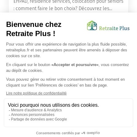
EHPAD, résidence services, colocation pour seniors
: comment faire le bon choix? Découvrez les
différents types d'hébergement adaptés à nos
ainés.
Lire l'article
Vous avez besoin d’une aide de nos équipes ?
Obtenir les tarifs & disponibilités
SUIVEZ-NOUS SUR :
Protection données personnelles
|
Préférences de cookies
|
Mentions légales
|
Espace Presse
|
Découvrez nos EHPAD
Nous vous informons de l'existence de la liste d'opposition