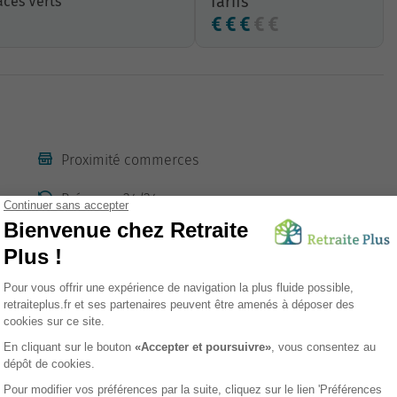
Tarifs
ces Verts
Proximité commerces
Présence 24/24
WIFI
Unité Protégée (UP)
Thérapie non médicamenteuse
sement