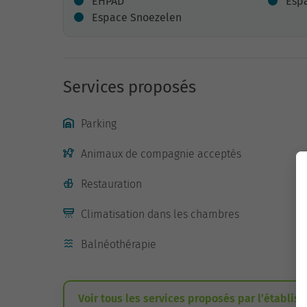
EHPAD
Espa
Espace Snoezelen
Services proposés
Parking
Animaux de compagnie acceptés
Restauration
Climatisation dans les chambres
Balnéothérapie
Voir tous les services proposés par l’établis