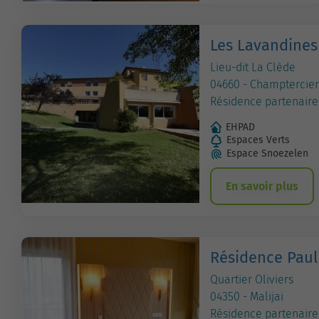
Les Lavandines
Lieu-dit La Clède
04660 - Champtercier
Résidence partenaire
EHPAD
Espaces Verts
Espace Snoezelen
En savoir plus
Résidence Pau
Quartier Oliviers
04350 - Malijai
Résidence partenaire