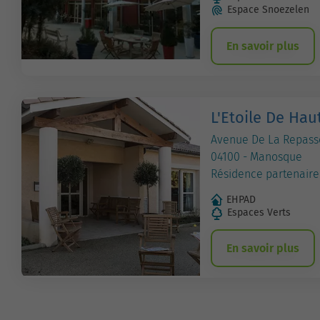
Espace Snoezelen
En savoir plus
L'Etoile De Ha
Avenue De La Repass
04100 - Manosque
Résidence partenaire
EHPAD
Espaces Verts
En savoir plus