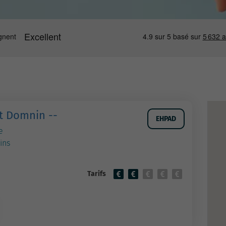
t Domnin --
EHPAD
e
ins
Tarifs