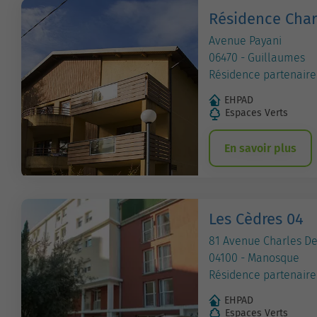
Résidence Char
Avenue Payani
06470 - Guillaumes
Résidence partenaire
EHPAD
Espaces Verts
En savoir plus
Les Cèdres 04
81 Avenue Charles De
04100 - Manosque
Résidence partenaire
EHPAD
Espaces Verts