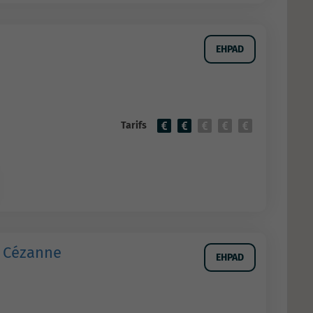
EHPAD
Tarifs
l Cézanne
EHPAD