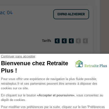
ac 04
EHPAD ALZHEIMER
Tarifs