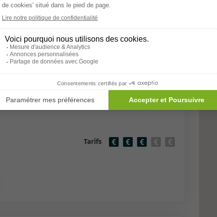
Allons-y
Soleil
EHPAD
e
Tarifs