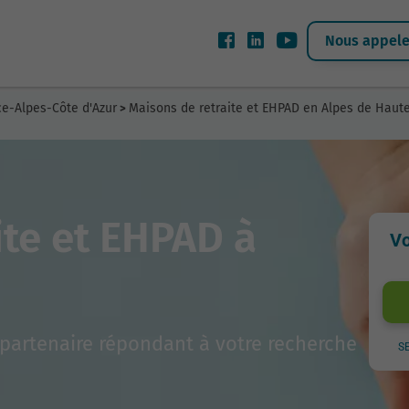
Nous appeler
ce-Alpes-Côte d'Azur
Maisons de retraite et EHPAD en Alpes de Haut
>
ite et EHPAD à
Vo
partenaire répondant à votre recherche
S