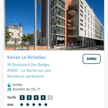
Korian Le Richelieu
EHPAD
96 Boulevard Des Belges
85000 - La Roche-sur-yon
Résidence partenaire
EHPAD
Nombre de lits: 71
Tarifs
Avis