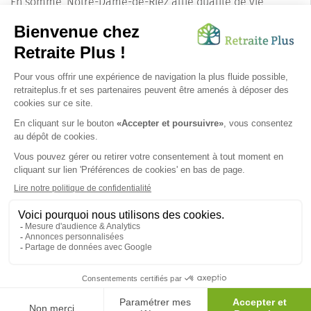
En somme, Notre-Dame-de-Riez allie qualité de vie,
richesse culturelle et environnement préservé, offrant
ainsi aux seniors un lieu de résidence où il fait bon vivre.
C'est une destination de choix pour ceux qui recherchent
un équilibre parfait entre tranquillité et activités
enrichissantes. Les familles peuvent y trouver l'assurance
que leurs proches vivront en toute sérénité, dans un cadre
enchanteur et bienveillant.
SUIVEZ-NOUS SUR :
Protection données personnelles
|
Préférences de cookies
|
Mentions légales
|
Espace Presse
|
Découvrez nos EHPAD
Nous vous informons de l'existence de la liste d'opposition
au démarchage téléphonique. Inscription sur
bloctel.gouv.fr
© 2026 Retraite Plus - Tous droits réservés -
Plan du site