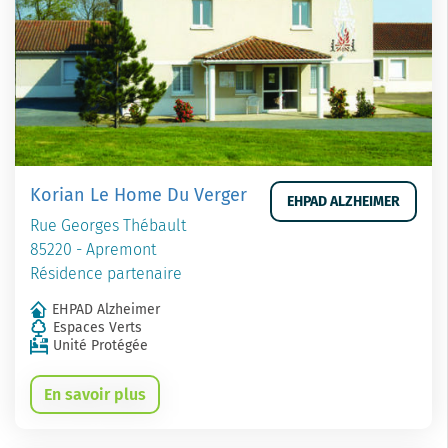
Korian Le Home Du Verger
EHPAD ALZHEIMER
Rue Georges Thébault
85220 - Apremont
Résidence partenaire
EHPAD Alzheimer
Espaces Verts
Unité Protégée
En savoir plus