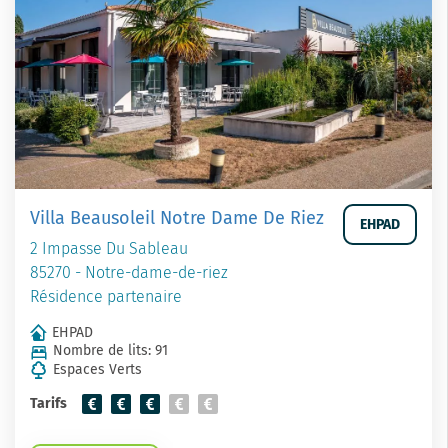
Villa Beausoleil Notre Dame De Riez
EHPAD
2 Impasse Du Sableau
85270 - Notre-dame-de-riez
Résidence partenaire
EHPAD
Nombre de lits: 91
Espaces Verts
Tarifs