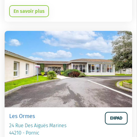
En savoir plus
Les Ormes
EHPAD
24 Rue Des Aiguës Marines
44210 - Pornic