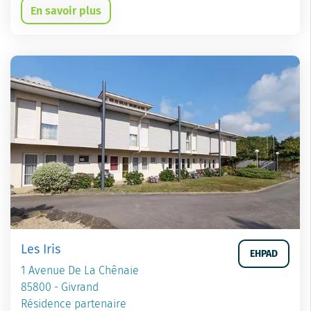
En savoir plus
Les Iris
EHPAD
1 Avenue De La Chênaie
85800 - Givrand
Résidence partenaire