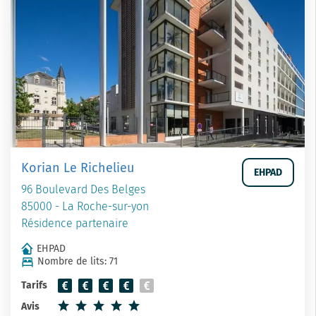
Korian Le Richelieu
EHPAD
96 Boulevard Des Belges
85000 - La Roche-sur-yon
Résidence partenaire
EHPAD
Nombre de lits: 71
Tarifs
Avis