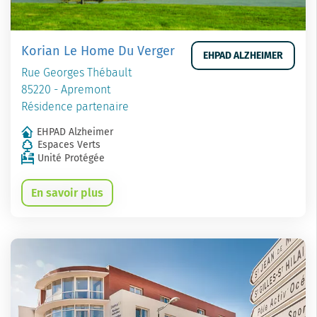
Korian Le Home Du Verger
EHPAD ALZHEIMER
Rue Georges Thébault
85220 - Apremont
Résidence partenaire
EHPAD Alzheimer
Espaces Verts
Unité Protégée
En savoir plus