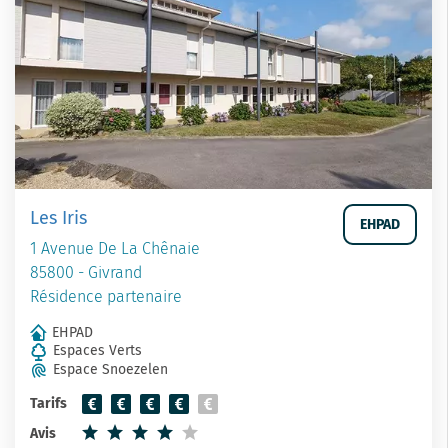
Les Iris
EHPAD
1 Avenue De La Chênaie
85800 - Givrand
Résidence partenaire
EHPAD
Espaces Verts
Espace Snoezelen
Tarifs
Avis