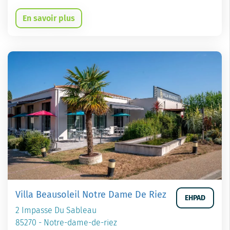
En savoir plus
Villa Beausoleil Notre Dame De Riez
EHPAD
2 Impasse Du Sableau
85270 - Notre-dame-de-riez