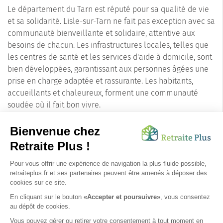
Le département du Tarn est réputé pour sa qualité de vie
et sa solidarité. Lisle-sur-Tarn ne fait pas exception avec sa
communauté bienveillante et solidaire, attentive aux
besoins de chacun. Les infrastructures locales, telles que
les centres de santé et les services d'aide à domicile, sont
bien développées, garantissant aux personnes âgées une
prise en charge adaptée et rassurante. Les habitants,
accueillants et chaleureux, forment une communauté
soudée où il fait bon vivre.
En conclusion, Lisle-sur-Tarn (81310) se présente comme
une destination idéale pour les familles à la recherche
d'un cadre de vie paisible et enrichissant pour leurs
proches seniors. Entre patrimoine historique, nature
préservée et vie locale dynamique, cette charmante ville
du Tarn offre un environnement propice au bien-être et à
l'épanouissement des aînés.