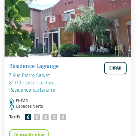
Résidence Lagrange
EHPAD
7 Rue Pierre Salvet
81310 - Lisle-sur-Tarn
Résidence partenaire
EHPAD
Espaces Verts
Tarifs
En savoir plus