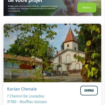
Allons-y
Korian Chenaie
EHPAD
7 Chemin De Louradou
31180 - Rouffiac-tolosan