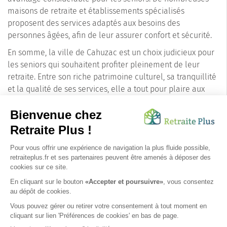
maisons de retraite et établissements spécialisés
proposent des services adaptés aux besoins des
personnes âgées, afin de leur assurer confort et sécurité.
En somme, la ville de Cahuzac est un choix judicieux pour
les seniors qui souhaitent profiter pleinement de leur
retraite. Entre son riche patrimoine culturel, sa tranquillité
et la qualité de ses services, elle a tout pour plaire aux
personnes âgées et à leurs familles. En choisissant de s'y
installer, ils peuvent être sûrs de bénéficier d'un cadre de
vie agréable et sain, propice à l'épanouissement et au
bien-être.
Si vous cherchez une maison de retraite dans le
département du Tarn, n'hésitez pas à considérer
Cahuzac (81540) comme une option. Vous y trouverez
sûrement le lieu de retraite idéal pour vous ou votre
proche.