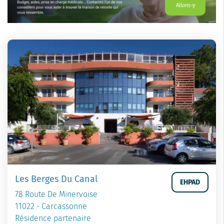
Allons-y
Les Berges Du Canal
EHPAD
78 Route De Minervoise
11022 - Carcassonne
Résidence partenaire