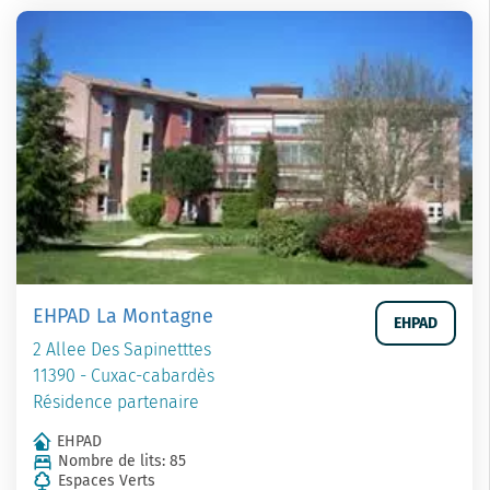
EHPAD La Montagne
EHPAD
2 Allee Des Sapinetttes
11390 - Cuxac-cabardès
Résidence partenaire
EHPAD
Nombre de lits: 85
Espaces Verts