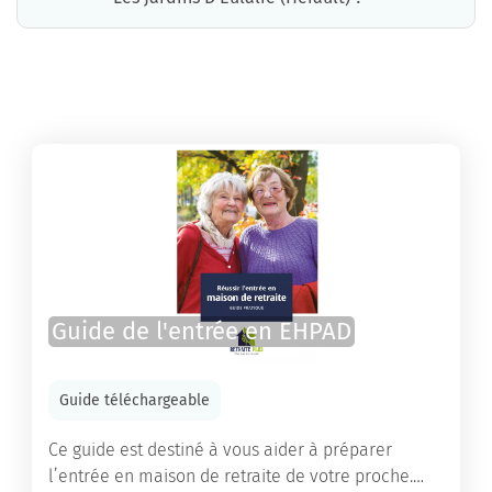
La résidence Les Jardins D'Eulalie (Hérault) propose des chambres pour un coût moyen très raisonnable.
Guide de l'entrée en EHPAD
Guide téléchargeable
Ce guide est destiné à vous aider à préparer
l’entrée en maison de retraite de votre proche.