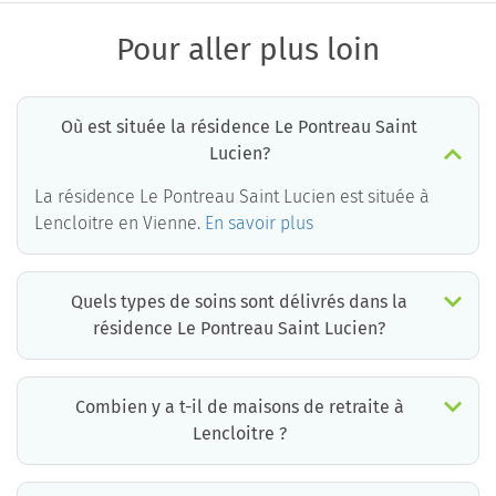
Pour aller plus loin
Où est située la résidence Le Pontreau Saint
Lucien?
La résidence Le Pontreau Saint Lucien est située à
Lencloitre en Vienne.
En savoir plus
Quels types de soins sont délivrés dans la
résidence Le Pontreau Saint Lucien?
La résidence Le Pontreau Saint Lucien est un EHPAD médicalisé. Les soins suivants sont délivrés :
Combien y a t-il de maisons de retraite à
Lencloitre ?
Il y a environ 1 EHPAD à Lencloitre. Cela incluant des maisons de retraite médicalisées, des résidences services seniors et résidences autonomie.