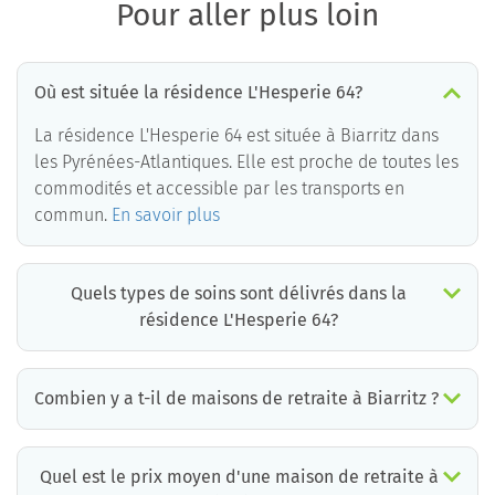
Pour aller plus loin
Où est située la résidence L'Hesperie 64?
La résidence L'Hesperie 64 est située à Biarritz dans
les Pyrénées-Atlantiques. Elle est proche de toutes les
commodités et accessible par les transports en
commun.
En savoir plus
Quels types de soins sont délivrés dans la
résidence L'Hesperie 64?
La résidence L'Hesperie 64 est un EHPAD médicalisé. Les soins suivants sont délivrés :
Combien y a t-il de maisons de retraite à Biarritz ?
Il y a environ 4 EHPAD à Biarritz. Cela incluant des maisons de retraite médicalisées, des résidences services seniors et résidences autonomie.
Quel est le prix moyen d'une maison de retraite à